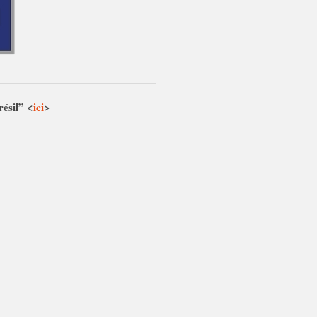
résil” <
ici
>