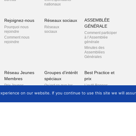
nationaux
ASSEMBLÉE
Rejoignez-nous
Réseaux sociaux
GÉNÉRALE
Pourquoi nous
Réseaux
rejoindre
sociaux
Comment participer
Comment nous
à l’Assemblée
rejoindre
générale
Minutes des
Assemblées
Générales
Réseau Jeunes
Groupes d’intérêt
Best Practice et
Membres
spéciaux
prix
Prix Jeunes
Qu’est ce que les
L’outil Bonnes
Membres
groupes d’intérêts
Pratiques
perience on our website. If you continue to use this site we will assum
spéciaux ?
Réseau des Jeunes
Prix Best
Membres
Développement
Practice
professionnel des
Gagnants du Prix
éducateurs de
BP
musée