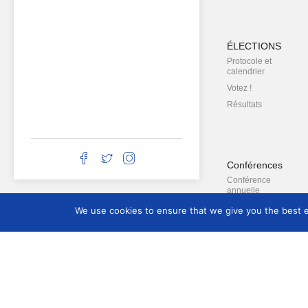
ÉLECTIONS
Protocole et
calendrier
Votez !
Résultats
Conférences
Conférence
annuelle
Conférences
We use cookies to ensure that we give you the best ex
régionales
Conférences
annuelles
passées
Conférences
régionales
passées