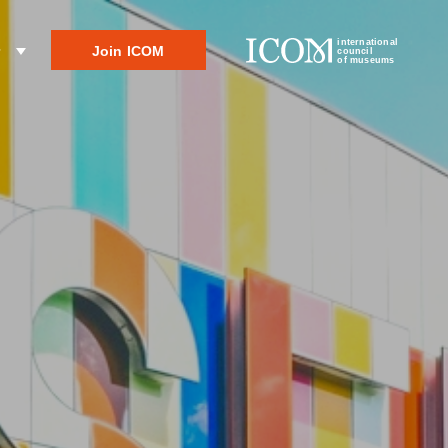
international
Join ICOM
r
council
of museums