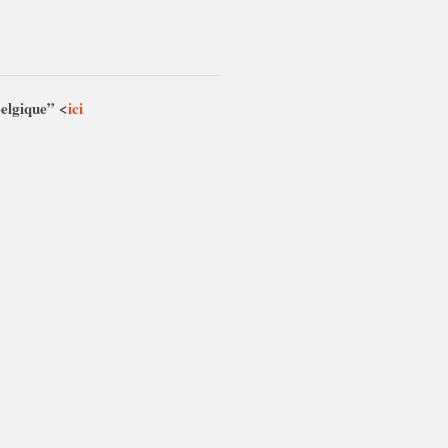
Belgique” <
ici