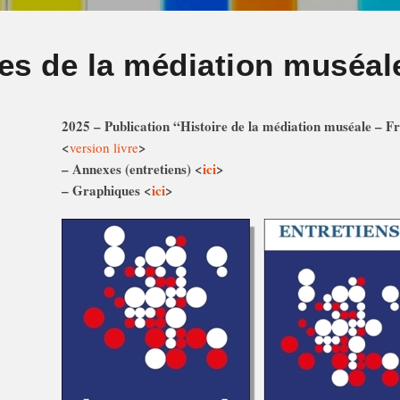
res de la médiation muséal
2025 – Publication “Histoire de la médiation muséale – F
<
>
version livre
– Annexes (entretiens) <
ici
>
– Graphiques <
ici
>