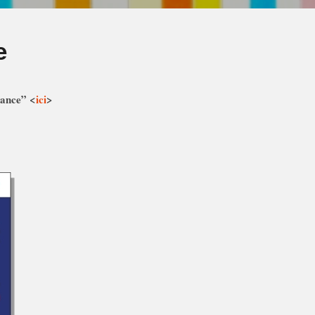
e
rance” <
ici
>