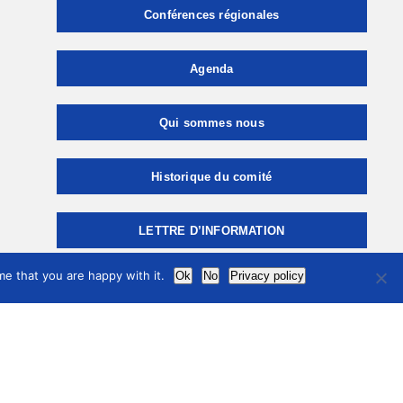
Conférences régionales
Agenda
Qui sommes nous
Historique du comité
LETTRE D’INFORMATION
e that you are happy with it.
Ok
No
Privacy policy
ÉLECTIONS
ASSEMBLÉE GÉNÉRALE
Réseaux sociaux