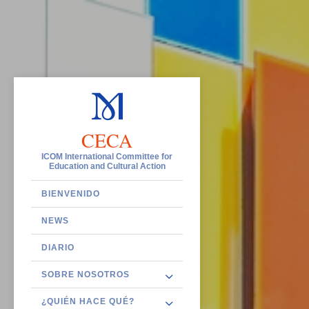
CECA
ICOM International Committee for
Education and Cultural Action
BIENVENIDO
NEWS
DIARIO
SOBRE NOSOTROS
¿QUIÉN HACE QUÉ?