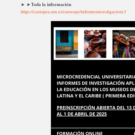
Toda la información
► ►
https://casiopea.um.es/cursospe/informesinvestigacioni.f