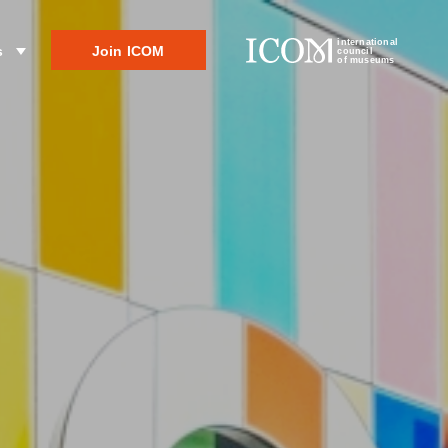
international
Join ICOM
s
council
of museums