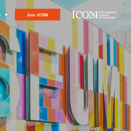
international
Join ICOM
s
council
of museums