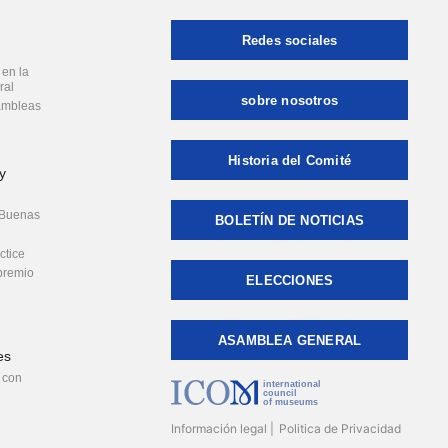
Redes sociales
 en la
ral
sobre nosotros
ambleas
Historia del Comité
y
 Buenas
BOLETÍN DE NOTICIAS
ctice
premio
ELECCIONES
ASAMBLEA GENERAL
es
 con
international
council
of museums
Información legal
Politica de Privacidad