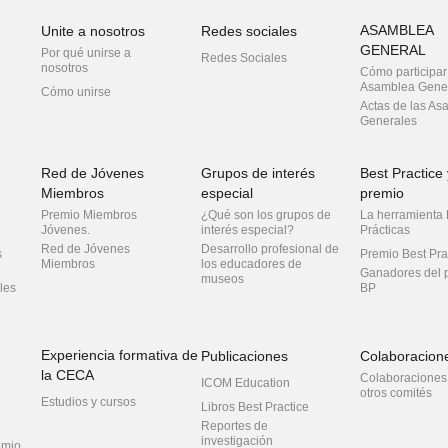
ASAMBLEA
Unite a nosotros
Redes sociales
GENERAL
Por qué unirse a
Redes Sociales
nosotros
Cómo participar
Asamblea Gene
Cómo unirse
Actas de las As
Generales
Red de Jóvenes
Grupos de interés
Best Practice 
Miembros
especial
premio
Premio Miembros
¿Qué son los grupos de
La herramienta
Jóvenes.
interés especial?
Prácticas
Red de Jóvenes
Desarrollo profesional de
s
Premio Best Pra
Miembros
los educadores de
Ganadores del 
museos
les
BP
Experiencia formativa de
Publicaciones
Colaboracion
la CECA
Colaboraciones
ICOM Education
otros comités
Estudios y cursos
Libros Best Practice
Reportes de
investigación
emio