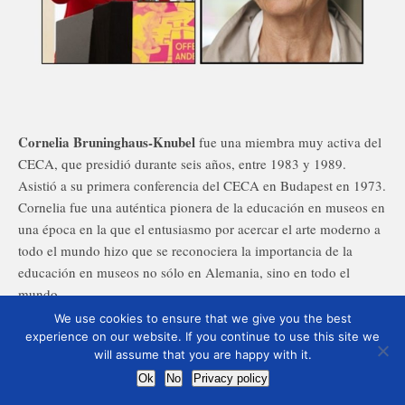
Cornelia Bruninghaus-Knubel
fue una miembra muy activa del
CECA, que presidió durante seis años, entre 1983 y 1989.
Asistió a su primera conferencia del CECA en Budapest en 1973.
Cornelia fue una auténtica pionera de la educación en museos en
una época en la que el entusiasmo por acercar el arte moderno a
todo el mundo hizo que se reconociera la importancia de la
educación en museos no sólo en Alemania, sino en todo el
mundo.
<
2025 Cornelia Bruninghaus-Knubel
>
We use cookies to ensure that we give you the best
Photos : Dirk Rose for LaB K NRW, Emanuela Danielewicz.
experience on our website. If you continue to use this site we
will assume that you are happy with it.
Ok
No
Privacy policy